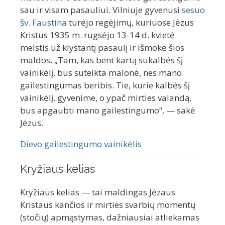
sau ir visam pasauliui. Vilniuje gyvenusi
sesuo
šv. Faustina
turėjo regėjimų, kuriuose Jėzus
Kristus 1935 m. rugsėjo 13-14 d. kvietė
melstis už klystantį pasaulį ir išmokė šios
maldos. „Tam, kas bent kartą sukalbės šį
vainikėlį, bus suteikta malonė, nes mano
gailestingumas beribis. Tie, kurie kalbės šį
vainikėlį, gyvenime, o ypač mirties valandą,
bus apgaubti mano gailestingumo“, — sakė
Jėzus.
Dievo gailestingumo vainikėlis
Kryžiaus kelias
Kryžiaus kelias — tai maldingas Jėzaus
Kristaus kančios ir mirties svarbių momentų
(stočių) apmąstymas, dažniausiai atliekamas