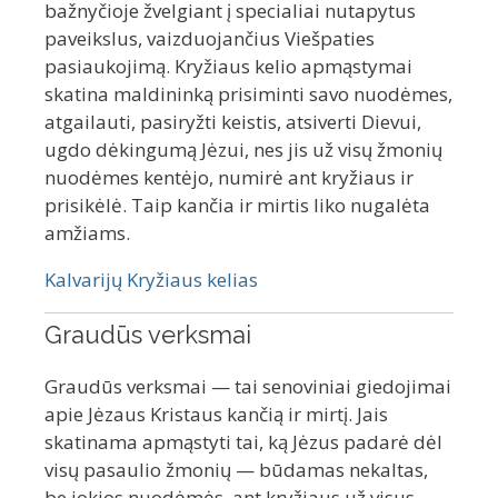
bažnyčioje žvelgiant į specialiai nutapytus
paveikslus, vaizduojančius Viešpaties
pasiaukojimą. Kryžiaus kelio apmąstymai
skatina maldininką prisiminti savo nuodėmes,
atgailauti, pasiryžti keistis, atsiverti Dievui,
ugdo dėkingumą Jėzui, nes jis už visų žmonių
nuodėmes kentėjo, numirė ant kryžiaus ir
prisikėlė. Taip kančia ir mirtis liko nugalėta
amžiams.
Kalvarijų Kryžiaus kelias
Graudūs verksmai
Graudūs verksmai
— tai senoviniai giedojimai
apie Jėzaus Kristaus kančią ir mirtį. Jais
skatinama apmąstyti tai, ką Jėzus padarė dėl
visų pasaulio žmonių — būdamas nekaltas,
be jokios nuodėmės, ant kryžiaus už visus