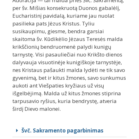
Adoracija — tai malda prieš Švč. Sakramentą,
per šv. Mišias konsekruotą Duonos gabalėlį,
Eucharistinį pavidalą, kuriame jau nuolat
pasilieka pats Jėzus Kristus. Tyliu
susikaupimu, giesme, bendra garsiai
skaitoma šv. Kūdikėlio Jėzaus Teresės malda
krikščionių bendruomenė palydi kunigų
tarnystę. Visi pasauliečiai nuo Krikšto dienos
dalyvauja visuotinėje kunigiškoje tarnystėje,
nes Kristaus pašaukti malda lydėti ne tik savo
gyvenimą, bet ir kitus žmones, savo sunkumus
aukoti ant Viešpaties kryžiaus už visų
išgelbėjimą. Malda už kitus žmones stiprina
tarpusavio ryšius, kuria bendrystę, atveria
širdį Dievo malonei.
Švč. Sakramento pagarbinimas