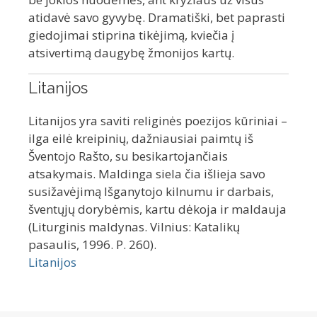
atidavė savo gyvybę. Dramatiški, bet paprasti
giedojimai stiprina tikėjimą, kviečia į
atsivertimą daugybę žmonijos kartų.
Litanijos
Litanijos yra saviti religinės poezijos kūriniai –
ilga eilė kreipinių, dažniausiai paimtų iš
Šventojo Rašto, su besikartojančiais
atsakymais. Maldinga siela čia išlieja savo
susižavėjimą Išganytojo kilnumu ir darbais,
šventųjų dorybėmis, kartu dėkoja ir maldauja
(Liturginis maldynas. Vilnius: Katalikų
pasaulis, 1996. P. 260).
Litanijos