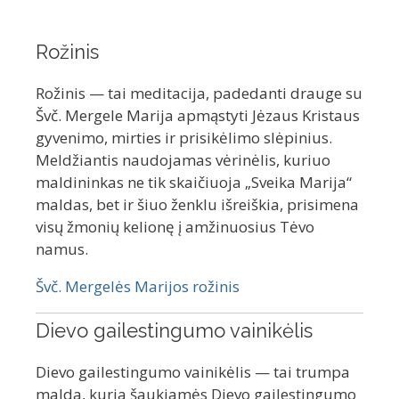
Rožinis
Rožinis — tai meditacija, padedanti drauge su
Švč. Mergele Marija apmąstyti Jėzaus Kristaus
gyvenimo, mirties ir prisikėlimo slėpinius.
Meldžiantis naudojamas vėrinėlis, kuriuo
maldininkas ne tik skaičiuoja „Sveika Marija“
maldas, bet ir šiuo ženklu išreiškia, prisimena
visų žmonių kelionę į amžinuosius Tėvo
namus.
Švč. Mergelės Marijos rožinis
Dievo gailestingumo vainikėlis
Dievo gailestingumo vainikėlis — tai trumpa
malda, kuria šaukiamės Dievo gailestingumo