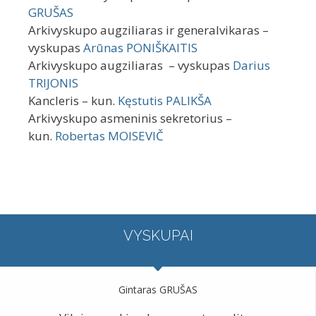
Striokaitė SF
GRUŠAS
Arkivyskupo augziliaras ir generalvikaras –
Teisingumo gynėja – ses. bažn. t. lic. Lina
vyskupas
Arūnas PONIŠKAITIS
Striokaitė SF
Arkivyskupo augziliaras – vyskupas
Darius
Auditorius, notaras – kun. teol. m. dr.
TRIJONIS
Mindaugas
Ragaišis
Kancleris – kun.
Kęstutis PALIKŠA
Arkivyskupo asmeninis sekretorius –
Notarai – kun.
Mykolas Sotničenka
, Jurga
kun.
Robertas MOISEVIČ
Gaižauskaitė, Rūta Jermalienė, Donata Špokaitė
VYSKUPAI
Gintaras GRUŠAS